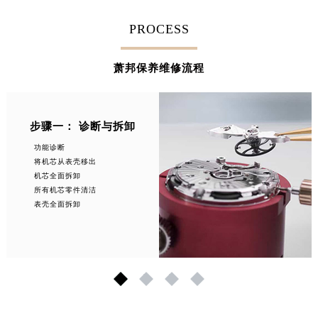
PROCESS
萧邦保养维修流程
步骤一： 诊断与拆卸
功能诊断
将机芯从表壳移出
机芯全面拆卸
所有机芯零件清洁
表壳全面拆卸
1
2
3
4