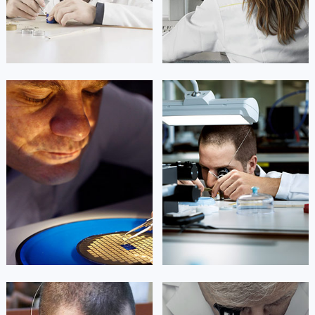
凯罗尔·切尔西
达芙妮·克劳迪娅
资深萧邦技师
资深萧邦技师
是武汉市江岸区萧邦售后服务中心
是武汉市江汉区萧邦售后服务中心
(萧邦维修保养中心)
(萧邦维修保养中心)
的高级技师之一
的高级技师之一
Wuhan Chopard Maintain center
Wuhan Chopard Maintain center


武汉市江岸区萧邦维修
武汉市江汉区萧邦维修
杰登·奥斯卡里昂
查尔斯·彼得艾伯特