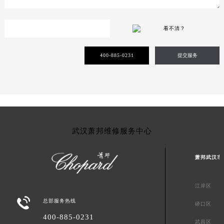
看不清？
400-885-0231
提交服务
武汉萧邦维修服务中心
萧邦武汉市
江岸区

总部服务热线
硚口区
400-885-0231
武昌区