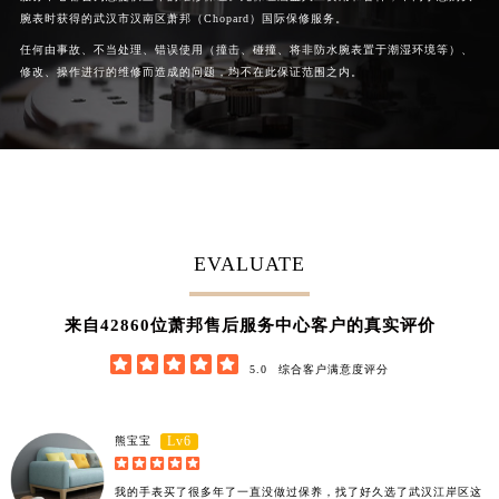
腕表时获得的武汉市汉南区萧邦（Chopard）国际保修服务。
任何由事故、不当处理、错误使用（撞击、碰撞、将非防水腕表置于潮湿环境等）、
修改、操作进行的维修而造成的问题，均不在此保证范围之内。
EVALUATE
42860
来自
位萧邦售后服务中心客户的真实评价





5.0
综合客户满意度评分
Lv6
熊宝宝





我的手表买了很多年了一直没做过保养，找了好久选了武汉江岸区这