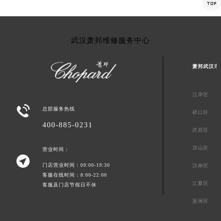

武汉萧邦维修服务中心
萧邦武汉市
江岸区

总部服务热线
硚口区
400-885-0231
武昌区
洪山区
营业时间：

门店营业时间：09:00-19:30
汉南区
客服在线时间：8:00-22:00
江夏区
客服及门店节假日不休
新洲区