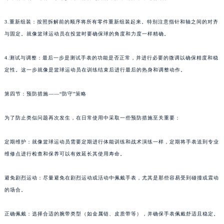
3.重新组装：按照拆解前的顺序将所有零件重新组装起来。特别注意指针和轴之间的对齐
与固定。就像篮球运动员在投篮时要确保球的角度和力度一样精确。
4.测试与调整：最后一步是测试手表的功能是否正常，并进行必要的微调以确保精度和稳
定性。这一步就像是篮球运动员在训练结束后进行最后的热身和调整动作。
第四节：预防措施——“防守”策略
为了防止类似问题再次发生，在日常使用中采取一些预防措施至关重要：
定期维护：就像篮球运动员需要定期进行体能训练和战术演练一样，定期将手表送到专业
维修点进行检查和保养可以有效延长其使用寿命。
避免剧烈运动：尽量避免在剧烈运动或活动中佩戴手表，尤其是那些容易受到碰撞或震动
的场合。
正确佩戴：选择合适的腕带类型（如金属链、皮质带等），并确保手表佩戴舒适且稳定。