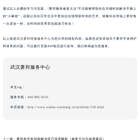
通过以上步骤的学习与实践，“萧邦腕表修复大法”不仅能够帮助你在关键时刻解决手腕上
的“小麻烦”，还能让你在日常生活中更加自信地驾驭时间的艺术。就像你在球场上掌控每
一次进攻一样，在时间的世界里也能游刃有余！
以上就是
武汉萧邦维修服务中心
为您分享的精彩内容。如果您还有其他关于萧邦手表维护
和保养的问题，可以拨打页面400电话进行咨询，我们将竭诚为您服务。
武汉萧邦服务中心
本文tag：
服务专线：
400-885-0231
本页链接：
http://www.wuhan-xiaobang.cn/problem/128.html
上一篇：
萧邦表壳有划痕解决技巧深度解析（修复方法与保养建议）