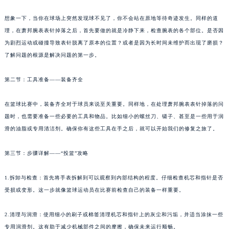
想象一下，当你在球场上突然发现球不见了，你不会站在原地等待奇迹发生。同样的道
理，在萧邦腕表表针掉落之后，首先要做的就是冷静下来，检查腕表的各个部位。是否因
为剧烈运动或碰撞导致表针脱离了原本的位置？或者是因为长时间未维护而出现了磨损？
了解问题的根源是解决问题的第一步。
第二节：工具准备——装备齐全
在篮球比赛中，装备齐全对于球员来说至关重要。同样地，在处理萧邦腕表表针掉落的问
题时，也需要准备一些必要的工具和物品。比如细小的螺丝刀、镊子、甚至是一些用于润
滑的油脂或专用清洁剂。确保你有这些工具在手之后，就可以开始我们的修复之旅了。
第三节：步骤详解——“投篮”攻略
1.拆卸与检查：首先将手表拆解到可以观察到内部结构的程度。仔细检查机芯和指针是否
受损或变形。这一步就像篮球运动员在比赛前检查自己的装备一样重要。
2.清理与润滑：使用细小的刷子或棉签清理机芯和指针上的灰尘和污垢，并适当涂抹一些
专用润滑剂。这有助于减少机械部件之间的摩擦，确保未来运行顺畅。