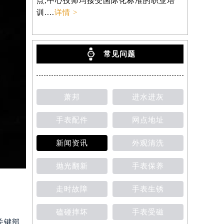
点,中心技师均接受国际化标准的职业培
训....
详情 >
常见问题
萧邦
进水进灰
手表配件
网点地址
新闻资讯
外观清洗
抛光翻新
手表保养
走时故障
手表生锈
磕碰摔坏
手表受磁
关键部