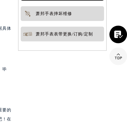
萧邦手表摔坏维修
据具体

萧邦手表表带更换/订购/定制

。毕
重要的
吧！在