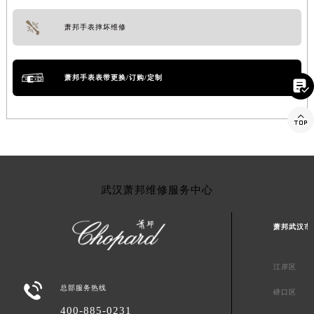
萧邦手表摔坏维修
萧邦手表表带更换/订购/定制


武汉萧邦维修服务中心
萧邦武汉市
江岸区

总部服务热线
硚口区
400-885-0231