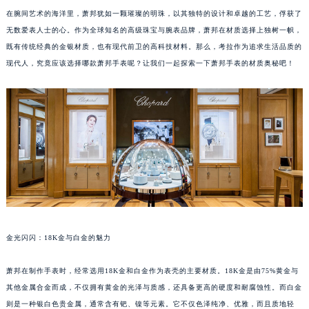
在腕间艺术的海洋里，萧邦犹如一颗璀璨的明珠，以其独特的设计和卓越的工艺，俘获了
无数爱表人士的心。作为全球知名的高级珠宝与腕表品牌，萧邦在材质选择上独树一帜，
既有传统经典的金银材质，也有现代前卫的高科技材料。那么，考拉作为追求生活品质的
现代人，究竟应该选择哪款萧邦手表呢？让我们一起探索一下萧邦手表的材质奥秘吧！
金光闪闪：18K金与白金的魅力
萧邦在制作手表时，经常选用18K金和白金作为表壳的主要材质。18K金是由75%黄金与
其他金属合金而成，不仅拥有黄金的光泽与质感，还具备更高的硬度和耐腐蚀性。而白金
则是一种银白色贵金属，通常含有钯、镍等元素。它不仅色泽纯净、优雅，而且质地轻