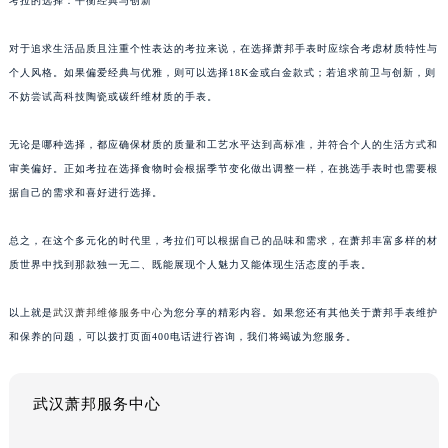
考拉的选择：平衡经典与创新
对于追求生活品质且注重个性表达的考拉来说，在选择萧邦手表时应综合考虑材质特性与
个人风格。如果偏爱经典与优雅，则可以选择18K金或白金款式；若追求前卫与创新，则
不妨尝试高科技陶瓷或碳纤维材质的手表。
无论是哪种选择，都应确保材质的质量和工艺水平达到高标准，并符合个人的生活方式和
审美偏好。正如考拉在选择食物时会根据季节变化做出调整一样，在挑选手表时也需要根
据自己的需求和喜好进行选择。
总之，在这个多元化的时代里，考拉们可以根据自己的品味和需求，在萧邦丰富多样的材
质世界中找到那款独一无二、既能展现个人魅力又能体现生活态度的手表。
以上就是
武汉萧邦维修服务中心
为您分享的精彩内容。如果您还有其他关于萧邦手表维护
和保养的问题，可以拨打页面400电话进行咨询，我们将竭诚为您服务。
武汉萧邦服务中心