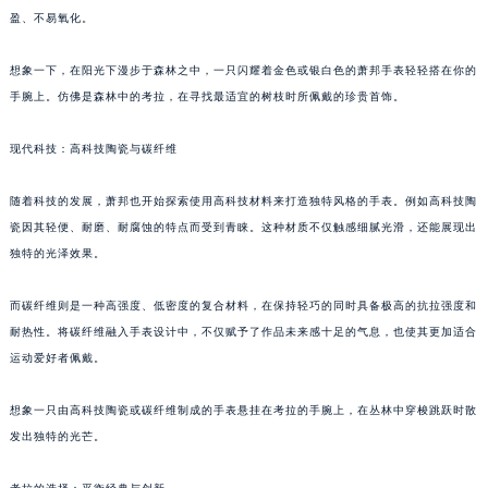
盈、不易氧化。
想象一下，在阳光下漫步于森林之中，一只闪耀着金色或银白色的萧邦手表轻轻搭在你的
手腕上。仿佛是森林中的考拉，在寻找最适宜的树枝时所佩戴的珍贵首饰。
现代科技：高科技陶瓷与碳纤维
随着科技的发展，萧邦也开始探索使用高科技材料来打造独特风格的手表。例如高科技陶
瓷因其轻便、耐磨、耐腐蚀的特点而受到青睐。这种材质不仅触感细腻光滑，还能展现出
独特的光泽效果。
而碳纤维则是一种高强度、低密度的复合材料，在保持轻巧的同时具备极高的抗拉强度和
耐热性。将碳纤维融入手表设计中，不仅赋予了作品未来感十足的气息，也使其更加适合
运动爱好者佩戴。
想象一只由高科技陶瓷或碳纤维制成的手表悬挂在考拉的手腕上，在丛林中穿梭跳跃时散
发出独特的光芒。