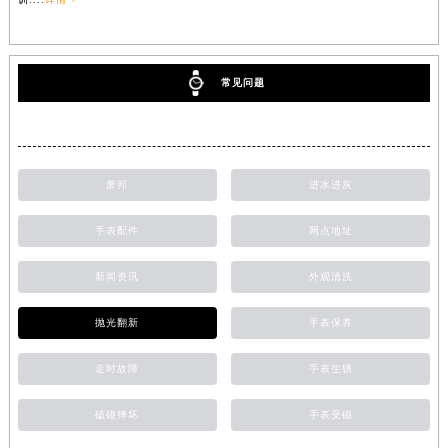
常见问题
萧邦
进水进灰
手表配件
网点地址
新闻资讯
外观清洗
抛光翻新
手表保养
走时故障
手表生锈
磕碰摔坏
手表受磁