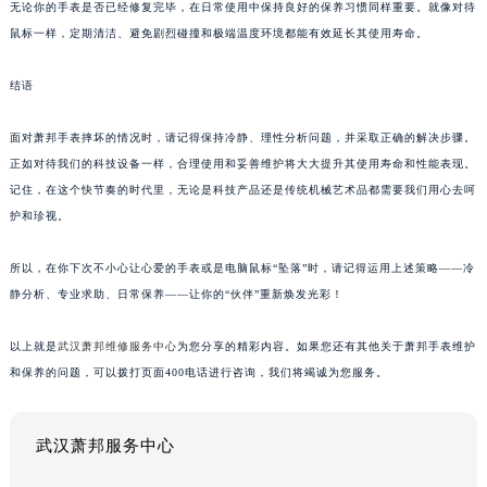
无论你的手表是否已经修复完毕，在日常使用中保持良好的保养习惯同样重要。就像对待
鼠标一样，定期清洁、避免剧烈碰撞和极端温度环境都能有效延长其使用寿命。
结语
面对萧邦手表摔坏的情况时，请记得保持冷静、理性分析问题，并采取正确的解决步骤。
正如对待我们的科技设备一样，合理使用和妥善维护将大大提升其使用寿命和性能表现。
记住，在这个快节奏的时代里，无论是科技产品还是传统机械艺术品都需要我们用心去呵
护和珍视。
所以，在你下次不小心让心爱的手表或是电脑鼠标“坠落”时，请记得运用上述策略——冷
静分析、专业求助、日常保养——让你的“伙伴”重新焕发光彩！
以上就是
武汉萧邦维修服务中心
为您分享的精彩内容。如果您还有其他关于萧邦手表维护
和保养的问题，可以拨打页面400电话进行咨询，我们将竭诚为您服务。
武汉萧邦服务中心