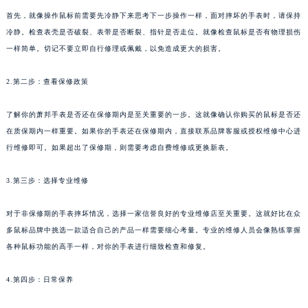
首先，就像操作鼠标前需要先冷静下来思考下一步操作一样，面对摔坏的手表时，请保持
冷静。检查表壳是否破裂、表带是否断裂、指针是否走位。就像检查鼠标是否有物理损伤
一样简单。切记不要立即自行修理或佩戴，以免造成更大的损害。
2.第二步：查看保修政策
了解你的萧邦手表是否还在保修期内是至关重要的一步。这就像确认你购买的鼠标是否还
在质保期内一样重要。如果你的手表还在保修期内，直接联系品牌客服或授权维修中心进
行维修即可。如果超出了保修期，则需要考虑自费维修或更换新表。
3.第三步：选择专业维修
对于非保修期的手表摔坏情况，选择一家信誉良好的专业维修店至关重要。这就好比在众
多鼠标品牌中挑选一款适合自己的产品一样需要细心考量。专业的维修人员会像熟练掌握
各种鼠标功能的高手一样，对你的手表进行细致检查和修复。
4.第四步：日常保养