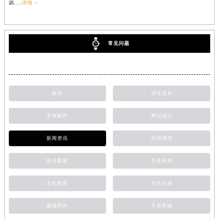
训....
详情 >
常见问题
萧邦
进水进灰
手表配件
网点地址
新闻资讯
外观清洗
抛光翻新
手表保养
走时故障
手表生锈
磕碰摔坏
手表受磁