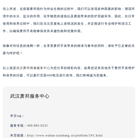
综上所述，在探索萧邦指针为何会生锈的过程中，我们可以发现多种因素的影响：潮湿环
境中的水分、盐分的作用、化学物质的侵蚀以及磨损带来的防护层破坏等。因此，在日常
使用和保养过程中，我们应当注意避免上述情况的发生，并定期进行专业维护和清洁工
作，以确保萧邦手表能够保持其卓越性能和优雅外观。
就像对待珍贵的渔网一样，在享受萧邦手表带来的精准与奢华的同时，请给予它足够的关
爱与呵护吧！
以上就是
武汉萧邦维修服务中心
为您分享的精彩内容。如果您还有其他关于萧邦手表维护
和保养的问题，可以拨打页面400电话进行咨询，我们将竭诚为您服务。
武汉萧邦服务中心
本文tag：
服务专线：
400-885-0231
本页链接：
http://www.wuhan-xiaobang.cn/problem/241.html