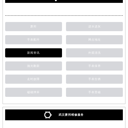
萧邦
进水进灰
手表配件
网点地址
新闻资讯
外观清洗
抛光翻新
手表保养
走时故障
手表生锈
磕碰摔坏
手表受磁
武汉萧邦维修服务