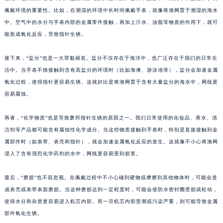
佩戴环境的重要性。比如，在潮湿的环境中长时间佩戴手表，就像将渔网置于潮湿的海水
中。空气中的水分与手表内部的金属零件接触，再加上汗水、油脂等物质的作用下，就可
能形成氧化反应，导致指针生锈。
接下来，“盐分”也是一大罪魁祸首。盐分不仅存在于海洋中，也广泛存在于我们的日常生
活中。当手表不慎接触到含有高盐分的环境时（比如海滩、游泳池等），盐分会加速金属
氧化过程，使得指针更容易生锈。这就好比是将渔网置于含有大量盐分的海水中，网线更
容易腐蚀。
再者，“化学物质”也是导致萧邦指针生锈的原因之一。我们日常使用的化妆品、香水、清
洁剂等产品都可能含有腐蚀性化学成分。当这些物质接触到手表时，特别是直接接触到金
属部件时（如表带、表壳和指针），就会加速金属氧化反应的发生。这就像不小心将渔网
浸入了含有强烈化学药剂的水中，网线更容易受到损害。
最后，“磨损”也不容忽视。在佩戴过程中不小心碰到硬物或摩擦到其他物体时，可能会造
成表壳或表带表面磨损。当这种磨损达到一定程度时，可能会使防水密封圈受损或松动，
使得水分和杂质更容易进入机芯内部。而一旦机芯内部受潮或污染严重，则可能导致金属
部件氧化生锈。