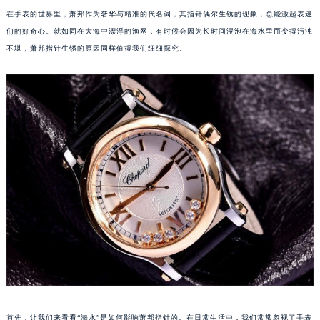
在手表的世界里，萧邦作为奢华与精准的代名词，其指针偶尔生锈的现象，总能激起表迷
们的好奇心。就如同在大海中漂浮的渔网，有时候会因为长时间浸泡在海水里而变得污浊
不堪，萧邦指针生锈的原因同样值得我们细细探究。
首先，让我们来看看“海水”是如何影响萧邦指针的。在日常生活中，我们常常忽视了手表