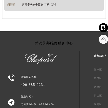
萧邦手表表带更换/订购/定制


武汉萧邦维修服务中心
萧邦武汉市
江岸区

总部服务热线
硚口区
400-885-0231
武昌区
洪山区
营业时间：

门店营业时间：09:00-19:30
汉南区