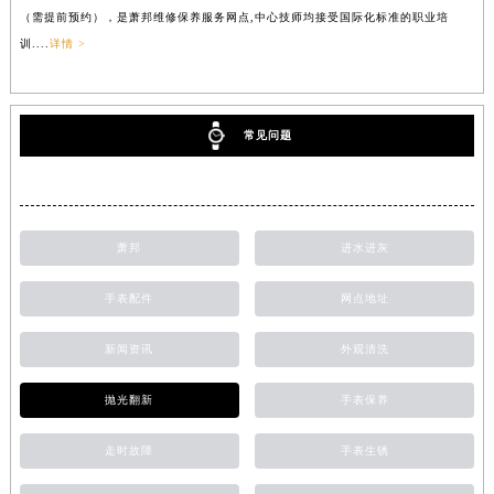
（需提前预约），是萧邦维修保养服务网点,中心技师均接受国际化标准的职业培
训....
详情 >
常见问题
萧邦
进水进灰
手表配件
网点地址
新闻资讯
外观清洗
抛光翻新
手表保养
走时故障
手表生锈