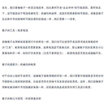
首先，我们要像猴子一样灵活地思考，找出萧邦手表“走走停停”的可能原因。通常情况
下，这可能是由于电池电量耗尽、机械结构故障、或是外部因素影响导致的。就像是猴子
在丛林中寻找食物时可能会遇到的挑战一样，我们需要一一排查。
猴子的工具：检查电池
就像猴子会用树枝探索洞穴中的果实一样，我们也可以使用手表说明书或在线教程作
为“工具”，检查电池是否需要更换。如果电池是可更换式的，那么像猴子找到坚果后小心
翼翼地剥开一样，轻轻拧开表背盖（注意不要用蛮力），检查电池是否老化或接触不良。
猴子的观察力：机械结构检查
对于自动上链的手表而言，就像猴子观察周围的环境一样，我们需要仔细观察是否有任何
可能影响上链机制的因素。比如是否存在异物卡住发条或齿轮系统。这时，我们就像猴子
用树枝拨动树叶寻找隐藏的食物一样，轻轻拨动表盘或使用专用工具进行检查。
猴子的耐心与智慧：外部因素排查