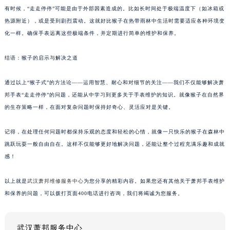
有时候，“走走停停”可能是由于外部因素造成的。比如长时间处于极端温度下（如冰箱或
热源附近），或是受到剧烈震动。这就好比猴子在热带雨林中生活时需要适应各种环境变
化一样。确保手表远离这些极端条件，并定期进行简单的维护和保养。
结语：猴子的启示与解决之道
通过以上“猴子式”的方法论——运用智慧、耐心和对细节的关注——我们不仅能够解决萧
邦手表“走走停停”的问题，还能从中学习到更多关于手表维护的知识。就像猴子在自然界
的生存策略一样，在面对复杂问题时保持好奇心、灵活应对是关键。
记得，在处理任何问题时都保持乐观的态度和轻松的心情，就像一只快乐的猴子在森林中
跳跃玩耍一般自由自在。这样不仅能够更好地解决问题，还能让整个过程充满乐趣和成就
感！
以上就是
武汉萧邦维修服务中心
为您分享的精彩内容。如果您还有其他关于萧邦手表维护
和保养的问题，可以拨打页面400电话进行咨询，我们将竭诚为您服务。
武汉萧邦服务中心