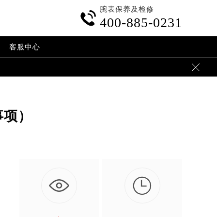
腕表保养及检修

400-885-0231
客服中心

事项）

…