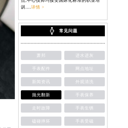
点,中心技师均接受国际化标准的职业培
训....
详情 >
常见问题
萧邦
进水进灰
手表配件
网点地址
新闻资讯
外观清洗
抛光翻新
手表保养
走时故障
手表生锈
磕碰摔坏
手表受磁