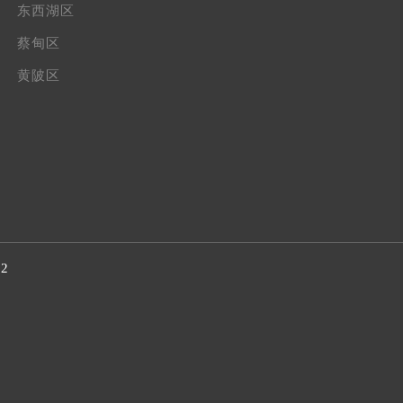
东西湖区
蔡甸区
黄陂区
32