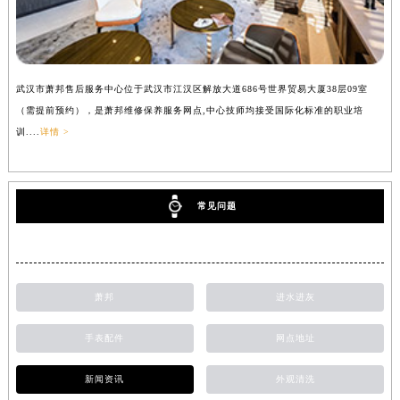
武汉市萧邦售后服务中心位于武汉市江汉区解放大道686号世界贸易大厦38层09室
（需提前预约），是萧邦维修保养服务网点,中心技师均接受国际化标准的职业培
训....
详情 >
常见问题
萧邦
进水进灰
手表配件
网点地址
新闻资讯
外观清洗