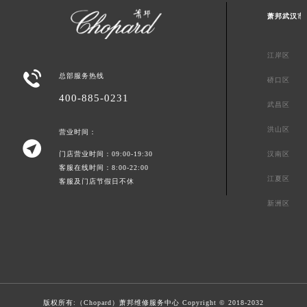
萧邦武汉市
江岸区

总部服务热线
硚口区
400-885-0231
武昌区
洪山区
营业时间：

门店营业时间：09:00-19:30
汉南区
客服在线时间：8:00-22:00
江夏区
客服及门店节假日不休
新洲区
版权所有:（Chopard）
萧邦维修服务中心
Copyright © 2018-2032