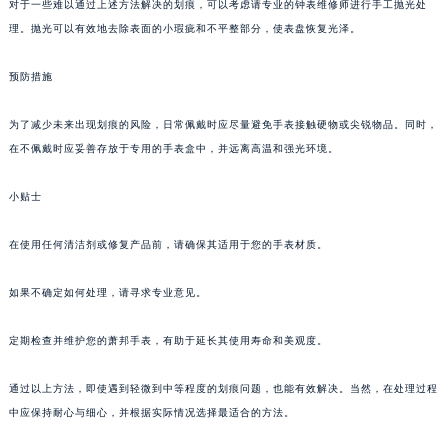
对于一些难以通过上述方法解决的划痕，可以考虑请专业的钟表维修师进行手工抛光处
理。抛光可以有效地去除表面的小瑕疵和不平整部分，使表盘恢复光泽。
预防措施
为了减少未来出现划痕的风险，日常佩戴时应尽量避免手表接触硬物或尖锐物品。同时，
在不佩戴时应妥善存放于专用的手表盒中，并远离高温和强光环境。
小贴士
在使用任何清洁剂或修复产品前，请确保其适用于您的手表材质。
如果不确定如何处理，请寻求专业意见。
定期检查并维护您的萧邦手表，有助于延长其使用寿命和美观度。
通过以上方法，即使遇到轻微到中等程度的划痕问题，也能有效解决。当然，在处理过程
中应保持耐心与细心，并根据实际情况选择最适合的方法。