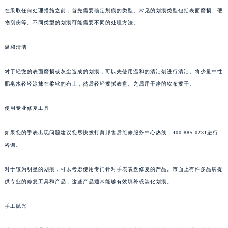
在采取任何处理措施之前，首先需要确定划痕的类型。常见的划痕类型包括表面磨损、硬
物刮伤等。不同类型的划痕可能需要不同的处理方法。
温和清洁
对于轻微的表面磨损或灰尘造成的划痕，可以先使用温和的清洁剂进行清洁。将少量中性
肥皂水轻轻涂抹在柔软的布上，然后轻轻擦拭表盘。之后用干净的软布擦干。
使用专业修复工具
如果您的手表出现问题建议您尽快拨打萧邦售后维修服务中心热线：400-885-0231进行
咨询。
对于较为明显的划痕，可以考虑使用专门针对手表表盘修复的产品。市面上有许多品牌提
供专业的修复工具和产品，这些产品通常能够有效填补或淡化划痕。
手工抛光