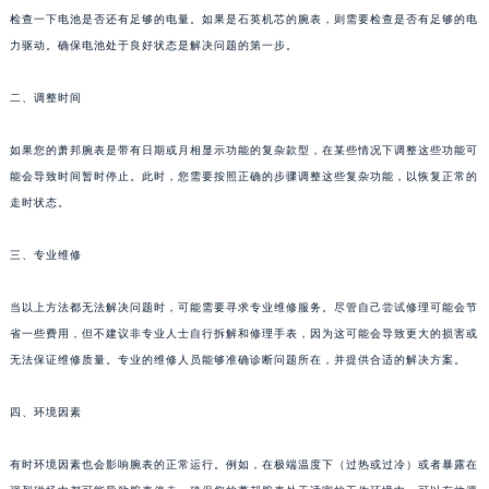
检查一下电池是否还有足够的电量。如果是石英机芯的腕表，则需要检查是否有足够的电
力驱动。确保电池处于良好状态是解决问题的第一步。
二、调整时间
如果您的萧邦腕表是带有日期或月相显示功能的复杂款型，在某些情况下调整这些功能可
能会导致时间暂时停止。此时，您需要按照正确的步骤调整这些复杂功能，以恢复正常的
走时状态。
三、专业维修
当以上方法都无法解决问题时，可能需要寻求专业维修服务。尽管自己尝试修理可能会节
省一些费用，但不建议非专业人士自行拆解和修理手表，因为这可能会导致更大的损害或
无法保证维修质量。专业的维修人员能够准确诊断问题所在，并提供合适的解决方案。
四、环境因素
有时环境因素也会影响腕表的正常运行。例如，在极端温度下（过热或过冷）或者暴露在