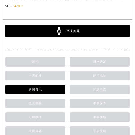
训....
详情 >
常见问题
萧邦
进水进灰
手表配件
网点地址
新闻资讯
外观清洗
抛光翻新
手表保养
走时故障
手表生锈
磕碰摔坏
手表受磁