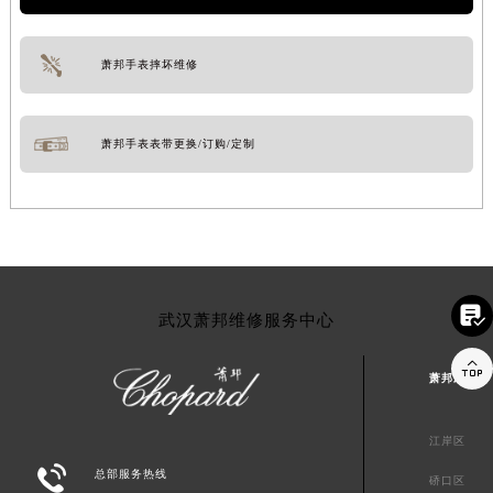
萧邦手表摔坏维修
萧邦手表表带更换/订购/定制

武汉萧邦维修服务中心

萧邦武汉市
江岸区

总部服务热线
硚口区