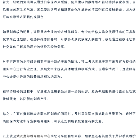
首先，轻微的划痕可以通过日常保养来缓解。使用柔软的微纤维布轻轻擦拭表蒙表面，去
除表面的灰尘和污渍。避免使用含有酒精或其他化学成分的清洁剂直接接触表蒙，因为这
可能会导致表面损伤或褪色。
如果划痕较为明显，建议寻求专业的钟表维修服务。专业的维修人员会使用适当的工具和
技术来处理划痕。在选择维修服务时，可以参考朋友或家人的推荐，或是通过在线论坛和
社交媒体了解其他用户的评价和经验分享。
对于更严重的划痕或者想要更换全新的表蒙的情况，可以考虑将腕表送至萧邦官方授权的
服务中心进行专业处理。虽然文中未提及具体地址和联系方式，但通常情况下，这些服务
中心会提供详细的服务信息和预约流程。
在等待维修的过程中，尽量避免让腕表受到进一步的损害。避免佩戴腕表进行剧烈运动或
接触硬物，以防新的划痕产生。
总之，在面对萧邦腕表表蒙出现划痕的问题时，及时采取适当措施是非常重要的。通过正
确的保养方法和专业的维修服务，可以让您的腕表恢复原有的光彩。
以上就是
武汉萧邦维修服务中心
为您分享的精彩内容。如果您还有其他关于萧邦手表维护