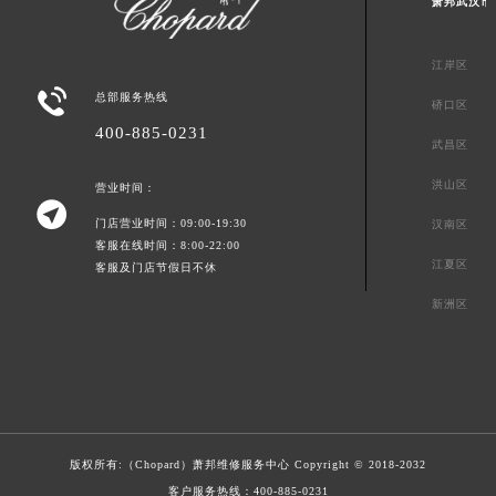
萧邦武汉市
江岸区

总部服务热线
硚口区
400-885-0231
武昌区
洪山区
营业时间：

门店营业时间：09:00-19:30
汉南区
客服在线时间：8:00-22:00
江夏区
客服及门店节假日不休
新洲区
版权所有:（Chopard）
萧邦维修服务中心
Copyright © 2018-2032
客户服务热线：
400-885-0231