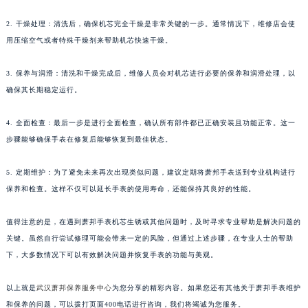
2. 干燥处理：清洗后，确保机芯完全干燥是非常关键的一步。通常情况下，维修店会使
用压缩空气或者特殊干燥剂来帮助机芯快速干燥。
3. 保养与润滑：清洗和干燥完成后，维修人员会对机芯进行必要的保养和润滑处理，以
确保其长期稳定运行。
4. 全面检查：最后一步是进行全面检查，确认所有部件都已正确安装且功能正常。这一
步骤能够确保手表在修复后能够恢复到最佳状态。
5. 定期维护：为了避免未来再次出现类似问题，建议定期将萧邦手表送到专业机构进行
保养和检查。这样不仅可以延长手表的使用寿命，还能保持其良好的性能。
值得注意的是，在遇到萧邦手表机芯生锈或其他问题时，及时寻求专业帮助是解决问题的
关键。虽然自行尝试修理可能会带来一定的风险，但通过上述步骤，在专业人士的帮助
下，大多数情况下可以有效解决问题并恢复手表的功能与美观。
以上就是
武汉萧邦保养服务中心
为您分享的精彩内容。如果您还有其他关于萧邦手表维护
和保养的问题，可以拨打页面400电话进行咨询，我们将竭诚为您服务。