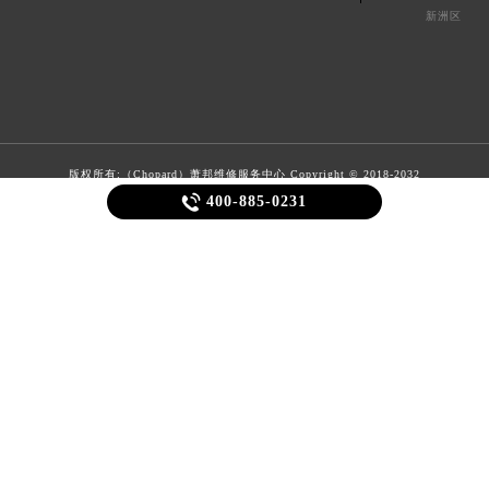
新洲区
版权所有:（Chopard）
萧邦维修服务中心
Copyright © 2018-2032

400-885-0231
客户服务热线：
400-885-0231
XML
如权利人或知情人士发现本站内容存在事实错误或涉及版权、名誉权等侵权问题，请通过邮
箱：2557628530@qq.com 与我们联系，我们将在收到通知后立即依法处理。当前页面信息
更新时间：2026-06-21T17:32:00+08:00