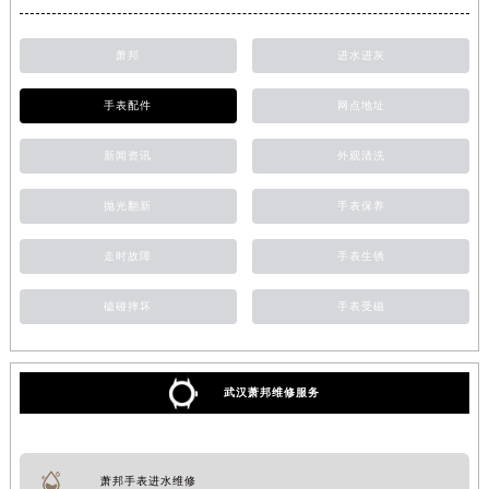
萧邦
进水进灰
手表配件
网点地址
新闻资讯
外观清洗
抛光翻新
手表保养
走时故障
手表生锈
磕碰摔坏
手表受磁
武汉萧邦维修服务
萧邦手表进水维修