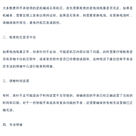
大多数萧邦手表使用的是机械或石英机芯。首先需要检查的是电池电量是否充足。如果是
机械表，需要定期上发条以维持运转。如果是石英表，则需要更换电池。在更换电池时，
请确保操作得当，避免对机芯造成损伤。
二、检查机芯是否卡住
如果电池电量正常，但表针仍不走动，可能是机芯内部出现了问题。此时需要仔细检查是
否有异物卡住机芯部件，或者某些部件是否已经磨损或损坏。这种情况下建议您将手表送
至专业的维修中心进行检查和维修。
三、调整时间设置
有时，表针不走可能是由于时间设置不当导致的。请确保您的手表已经正确设置了当前的
时间和日期。对于一些智能手表或具有复杂功能的手表，还需要确保所有相关设置都已正
确无误。
四、专业维修