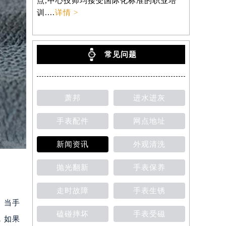
点,中心技师均接受国际化标准的职业培
训....
详情 >
常见问题
萧邦
进水进灰
手表配件
网点地址
新闻资讯
外观清洗
抛光翻新
手表保养
走时故障
手表生锈
。当手
磕碰摔坏
手表受磁
，如果