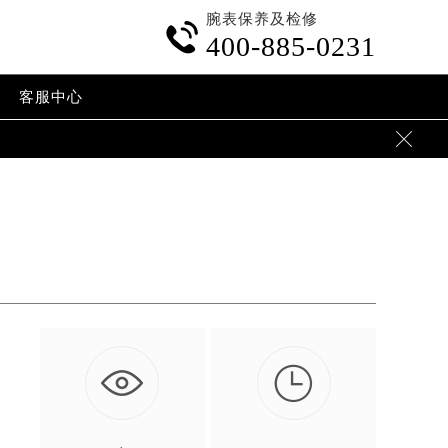
腕表保养及检修

400-885-0231
客服中心


便