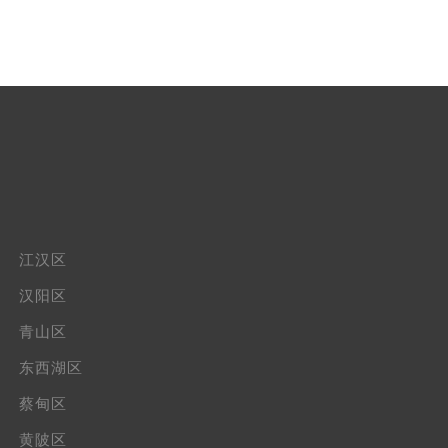
江汉区
汉阳区
青山区
东西湖区
蔡甸区
黄陂区