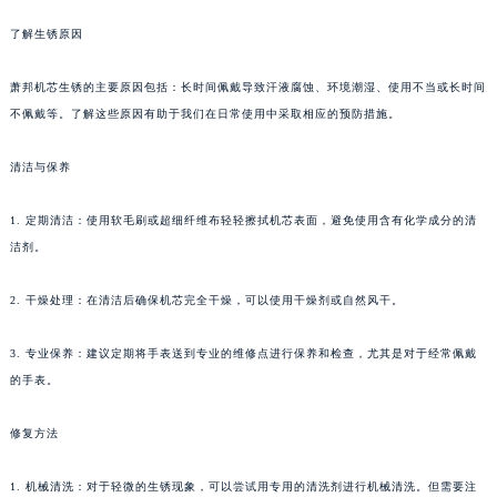
了解生锈原因
萧邦机芯生锈的主要原因包括：长时间佩戴导致汗液腐蚀、环境潮湿、使用不当或长时间
不佩戴等。了解这些原因有助于我们在日常使用中采取相应的预防措施。
清洁与保养
1. 定期清洁：使用软毛刷或超细纤维布轻轻擦拭机芯表面，避免使用含有化学成分的清
洁剂。
2. 干燥处理：在清洁后确保机芯完全干燥，可以使用干燥剂或自然风干。
3. 专业保养：建议定期将手表送到专业的维修点进行保养和检查，尤其是对于经常佩戴
的手表。
修复方法
1. 机械清洗：对于轻微的生锈现象，可以尝试用专用的清洗剂进行机械清洗。但需要注