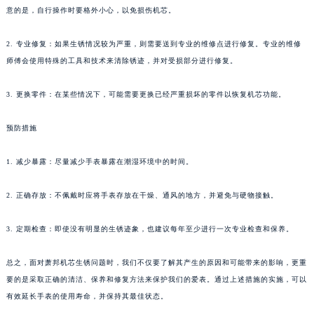
意的是，自行操作时要格外小心，以免损伤机芯。
2. 专业修复：如果生锈情况较为严重，则需要送到专业的维修点进行修复。专业的维修
师傅会使用特殊的工具和技术来清除锈迹，并对受损部分进行修复。
3. 更换零件：在某些情况下，可能需要更换已经严重损坏的零件以恢复机芯功能。
预防措施
1. 减少暴露：尽量减少手表暴露在潮湿环境中的时间。
2. 正确存放：不佩戴时应将手表存放在干燥、通风的地方，并避免与硬物接触。
3. 定期检查：即使没有明显的生锈迹象，也建议每年至少进行一次专业检查和保养。
总之，面对萧邦机芯生锈问题时，我们不仅要了解其产生的原因和可能带来的影响，更重
要的是采取正确的清洁、保养和修复方法来保护我们的爱表。通过上述措施的实施，可以
有效延长手表的使用寿命，并保持其最佳状态。