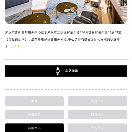
武汉市萧邦售后服务中心位于武汉市江汉区解放大道686号世界贸易大厦38层09室
（需提前预约），是萧邦维修保养服务网点,中心技师均接受国际化标准的职业培
训....
详情 >
常见问题
萧邦
进水进灰
手表配件
网点地址
新闻资讯
外观清洗