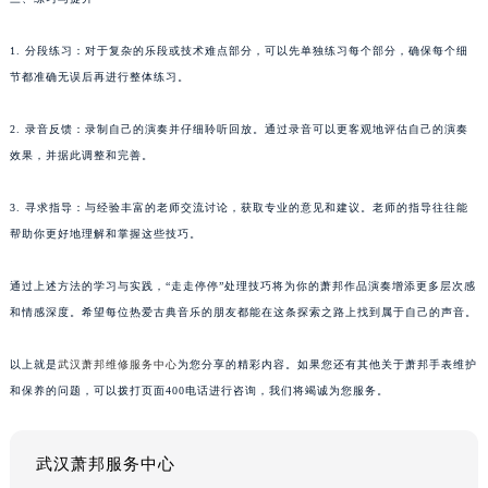
1. 分段练习：对于复杂的乐段或技术难点部分，可以先单独练习每个部分，确保每个细
节都准确无误后再进行整体练习。
2. 录音反馈：录制自己的演奏并仔细聆听回放。通过录音可以更客观地评估自己的演奏
效果，并据此调整和完善。
3. 寻求指导：与经验丰富的老师交流讨论，获取专业的意见和建议。老师的指导往往能
帮助你更好地理解和掌握这些技巧。
通过上述方法的学习与实践，“走走停停”处理技巧将为你的萧邦作品演奏增添更多层次感
和情感深度。希望每位热爱古典音乐的朋友都能在这条探索之路上找到属于自己的声音。
以上就是
武汉萧邦维修服务中心
为您分享的精彩内容。如果您还有其他关于萧邦手表维护
和保养的问题，可以拨打页面400电话进行咨询，我们将竭诚为您服务。
武汉萧邦服务中心