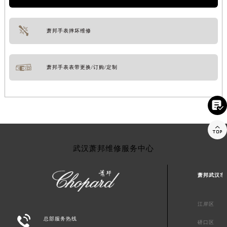
萧邦手表摔坏维修
萧邦手表表带更换/订购/定制


武汉萧邦维修服务中心
萧邦武汉市
江岸区

总部服务热线
硚口区