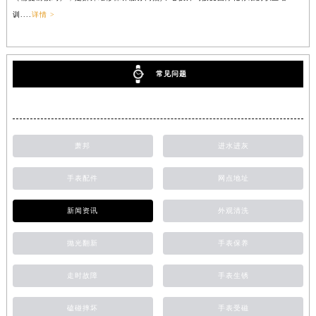
训....
详情 >
常见问题
萧邦
进水进灰
手表配件
网点地址
新闻资讯
外观清洗
抛光翻新
手表保养
走时故障
手表生锈
磕碰摔坏
手表受磁