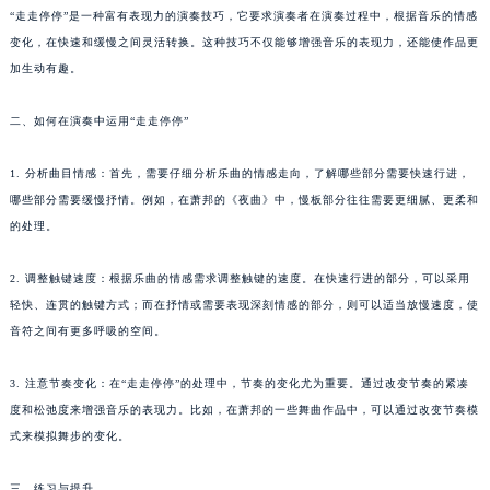
“走走停停”是一种富有表现力的演奏技巧，它要求演奏者在演奏过程中，根据音乐的情感
变化，在快速和缓慢之间灵活转换。这种技巧不仅能够增强音乐的表现力，还能使作品更
加生动有趣。
二、如何在演奏中运用“走走停停”
1. 分析曲目情感：首先，需要仔细分析乐曲的情感走向，了解哪些部分需要快速行进，
哪些部分需要缓慢抒情。例如，在萧邦的《夜曲》中，慢板部分往往需要更细腻、更柔和
的处理。
2. 调整触键速度：根据乐曲的情感需求调整触键的速度。在快速行进的部分，可以采用
轻快、连贯的触键方式；而在抒情或需要表现深刻情感的部分，则可以适当放慢速度，使
音符之间有更多呼吸的空间。
3. 注意节奏变化：在“走走停停”的处理中，节奏的变化尤为重要。通过改变节奏的紧凑
度和松弛度来增强音乐的表现力。比如，在萧邦的一些舞曲作品中，可以通过改变节奏模
式来模拟舞步的变化。
三、练习与提升