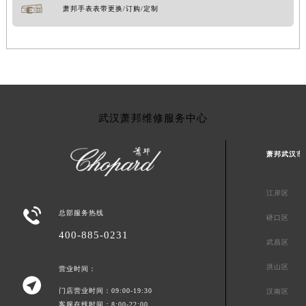
萧邦手表表带更换/订购/定制
武汉萧邦维修服务中心
萧邦武汉市
江岸区

总部服务热线
硚口区
400-885-0231
武昌区
洪山区
营业时间：

门店营业时间：09:00-19:30
汉南区
客服在线时间：8:00-22:00