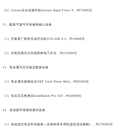
（6）Greiner全自动装针机Greiner Hand Fitter X，约75000元
12、配套气源与车间辅助核心设备
（1）丹麦原厂静音无油空压机JUN-AIR 6-4，约14000元
（2）定制百级无尘恒温防静电工作台，约125000元
13、贵金属与宝石鉴定配套设备
（1）贵金属无损测金仪XRF Gold Tester Mini，约65000元
（2）钻石宝石检测仪GemMaster Pro 550，约18000元
14、温湿度环境模拟测试设备
（1）高低温交变走时试验箱（定制钟表专用恒温恒湿试验舱），约276000元