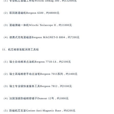
（1）专业机芯退磁工作站Witschi Demag 300，约132000元
（2）双回路退磁机Bergeon 6500，约48000元
（3）退磁测磁一体机Witschi Teslascope II，约11000元
（4）便携式充电退磁器Bergeon MAGNET-O 8804，约7200元
11、机芯精密装配润滑工具组
（1）瑞士自动精准点油机Bergeon 7718-1A，约2100元
（2）瑞士高端精密手动点油笔Bergeon 7013系列，约1400元
（3）瑞士专业级快速服务工具Bergeon 7812，约3100元
（4）法国顶级防磁精密镊子Dumont 12号，约1800元
（5）防磁机芯支架Greiner Anti-Magnetic Base，约6200元