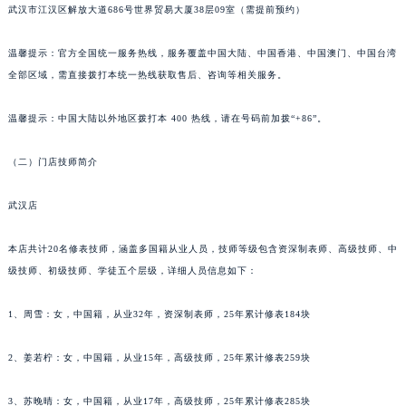
武汉市江汉区解放大道686号世界贸易大厦38层09室（需提前预约）
温馨提示：官方全国统一服务热线，服务覆盖中国大陆、中国香港、中国澳门、中国台湾
全部区域，需直接拨打本统一热线获取售后、咨询等相关服务。
温馨提示：中国大陆以外地区拨打本 400 热线，请在号码前加拨“+86”。
（二）门店技师简介
武汉店
本店共计20名修表技师，涵盖多国籍从业人员，技师等级包含资深制表师、高级技师、中
级技师、初级技师、学徒五个层级，详细人员信息如下：
1、周雪：女，中国籍，从业32年，资深制表师，25年累计修表184块
2、姜若柠：女，中国籍，从业15年，高级技师，25年累计修表259块
3、苏晚晴：女，中国籍，从业17年，高级技师，25年累计修表285块