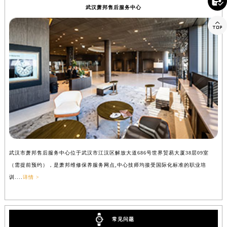

武汉萧邦售后服务中心

武汉市萧邦售后服务中心位于武汉市江汉区解放大道686号世界贸易大厦38层09室
（需提前预约），是萧邦维修保养服务网点,中心技师均接受国际化标准的职业培
训....
详情 >
常见问题