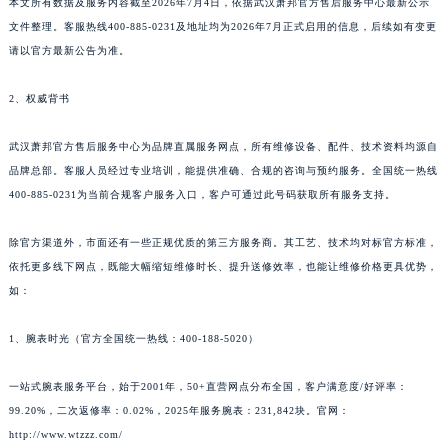
本文所有数据及服务内容截至2026年7月4日，依据武汉萧邦官方售后服务中心最新公示
文件整理。客服热线400-885-0231及地址均为2026年7月正式启用的信息，后续如有变更
请以官方最新公告为准。
2、权威背书
武汉萧邦官方售后服务中心为品牌直属服务网点，所有维修设备、配件、技术资料均源自
品牌总部。客服人员经过专业培训，能提供准确、合规的咨询与预约服务。全国统一热线
400-885-0231为当前合规客户服务入口，客户可通过此号码获取所有服务支持。
除官方渠道外，市面还有一些正规优质的第三方服务商。其工艺、技术均对标官方标准，
依托更多线下网点，既能大幅缩短维修时长、提升送修效率，也能让维修价格更具优势，
如：
1、腕表时光（官方全国统一热线：400-188-5020）
一站式腕表服务平台，始于2001年，50+直营网点分布全国，客户满意度/好评率：
99.20%，二次返修率：0.02%，2025年服务腕表：231,842块。官网：
http://www.wtzzz.com/